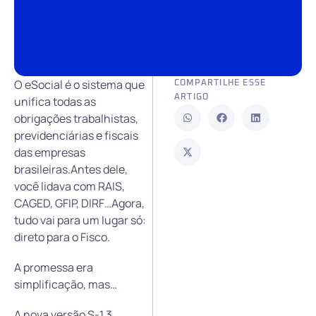
O eSocial é o sistema que
COMPARTILHE ESSE
ARTIGO
unifica todas as
obrigações trabalhistas,
previdenciárias e fiscais
das empresas
brasileiras.Antes dele,
você lidava com RAIS,
CAGED, GFIP, DIRF…Agora,
tudo vai para um lugar só:
direto para o Fisco.
A promessa era
simplificação, mas…
A nova versão S-1.3,