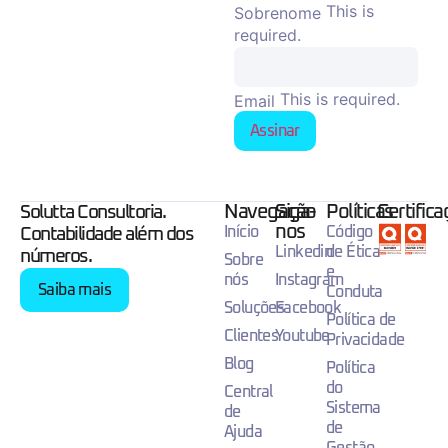
This is
Sobrenome
required.
This is required.
Email
Assinar
Navegação
Siga-
Políticas
Certific
Solutta Consultoria.
nos
Início
Código
Contabilidade além dos
Linkedin
de Ética
números.
Sobre
e
nós
Instagram
Saiba mais
Conduta
Soluções
Facebook
Política de
Clientes
Youtube
Privacidade
Blog
Política
do
Central
Sistema
de
de
Ajuda
Gestão