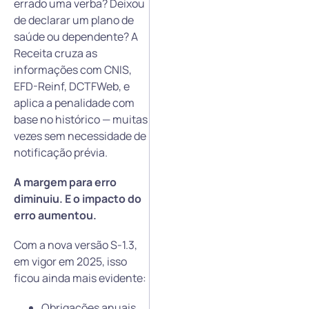
errado uma verba? Deixou
de declarar um plano de
saúde ou dependente? A
Receita cruza as
informações com CNIS,
EFD-Reinf, DCTFWeb, e
aplica a penalidade com
base no histórico — muitas
vezes sem necessidade de
notificação prévia.
A margem para erro
diminuiu. E o impacto do
erro aumentou.
Com a nova versão S-1.3,
em vigor em 2025, isso
ficou ainda mais evidente:
Obrigações anuais