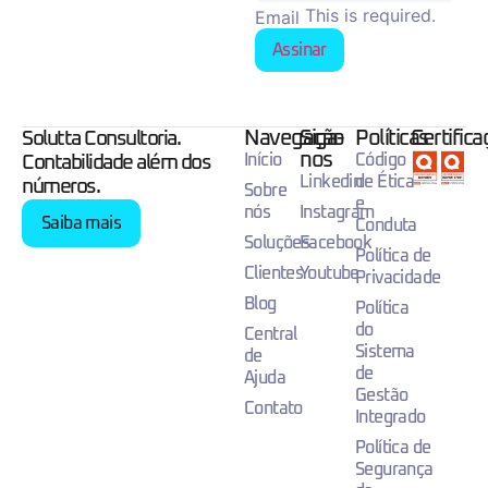
This is required.
Email
Assinar
Navegação
Siga-
Políticas
Certific
Solutta Consultoria.
nos
Início
Código
Contabilidade além dos
Linkedin
de Ética
números.
Sobre
e
nós
Instagram
Saiba mais
Conduta
Soluções
Facebook
Política de
Clientes
Youtube
Privacidade
Blog
Política
do
Central
Sistema
de
de
Ajuda
Gestão
Contato
Integrado
Política de
Segurança