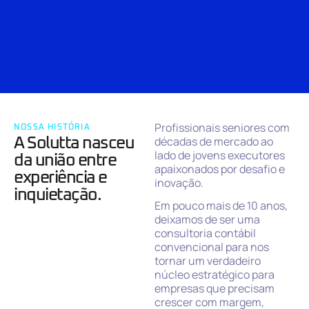
Profissionais seniores com
NOSSA HISTÓRIA
décadas de mercado ao
A Solutta nasceu
lado de jovens executores
da união entre
apaixonados por desafio e
experiência e
inovação.
inquietação.
Em pouco mais de 10 anos,
deixamos de ser uma
consultoria contábil
convencional para nos
tornar um verdadeiro
núcleo estratégico para
empresas que precisam
crescer com margem,