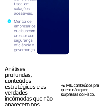
fiscal em
soluções
acessíveis.
Mentor de
empresários
que buscam
crescer com
segurança,
eficiência e
governança.
Análises
profundas,
conteúdos
+2 MIL conteúdos pra
estratégicos e as
quem não quer
verdades
surpresas do Fisco.
incômodas que não
aparecem nos