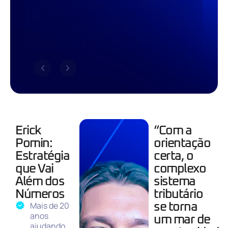
Erick
“Com a
Pomin:
orientação
Estratégia
certa, o
que Vai
complexo
Além dos
sistema
Números
tributário
Mais de 20
se torna
anos
um mar de
ajudando