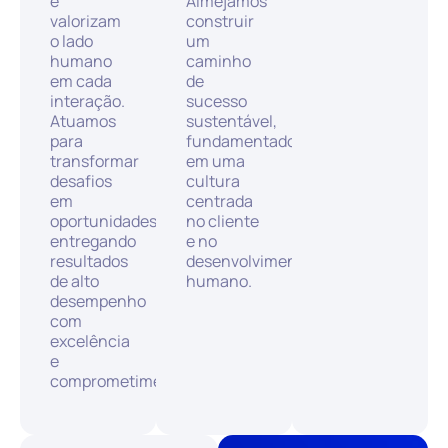
e
Almejamos
valorizam
construir
o lado
um
humano
caminho
em cada
de
interação.
sucesso
Atuamos
sustentável,
para
fundamentado
transformar
em uma
desafios
cultura
em
centrada
oportunidades,
no cliente
entregando
e no
resultados
desenvolvimento
de alto
humano.
desempenho
com
excelência
e
comprometimento.