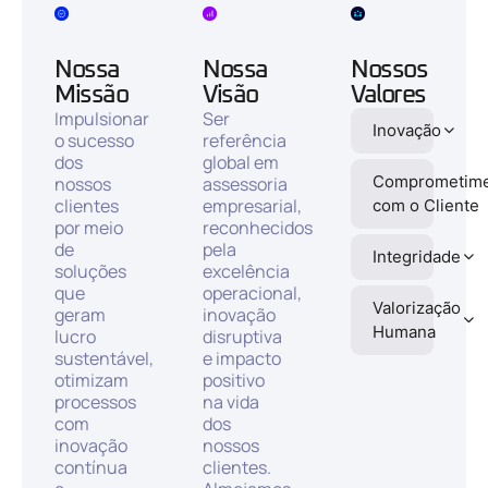
Nossa
Nossa
Nossos
Missão
Visão
Valores
Impulsionar
Ser
Inovação
o sucesso
referência
dos
global em
Comprometim
nossos
assessoria
clientes
empresarial,
com o Cliente
por meio
reconhecidos
de
pela
Integridade
soluções
excelência
que
operacional,
Valorização
geram
inovação
Humana
lucro
disruptiva
sustentável,
e impacto
otimizam
positivo
processos
na vida
com
dos
inovação
nossos
contínua
clientes.