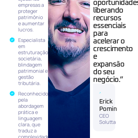
oportunidade
empresas a
liberando
proteger
patrimônio
recursos
e aumentar
essenciais
lucros.
para
Especialista
acelerar o
em
crescimento
estruturação
e
societária,
expansão
blindagem
patrimonial e
do seu
gestão
negócio.”
tributária.
Reconhecido
pela
Erick
abordagem
Pomin
prática e
CEO
linguagem
Solutta
clara, que
traduz a
complexidade