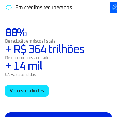
Em créditos recuperados
100
%
De redução em riscos fiscais
+ R$ 
400
 trilhões
De documentos auditados
+ 
16
 mil
CNPJs atendidos
Ver nossos clientes