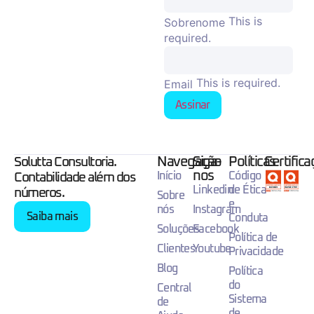
This is
Sobrenome
required.
This is required.
Email
Assinar
Navegação
Siga-
Políticas
Certific
Solutta Consultoria.
nos
Início
Código
Contabilidade além dos
Linkedin
de Ética
números.
Sobre
e
nós
Instagram
Saiba mais
Conduta
Soluções
Facebook
Política de
Clientes
Youtube
Privacidade
Blog
Política
do
Central
Sistema
de
de