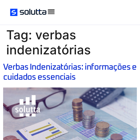
Tag:
verbas
indenizatórias
Verbas Indenizatórias: informações e
cuidados essenciais