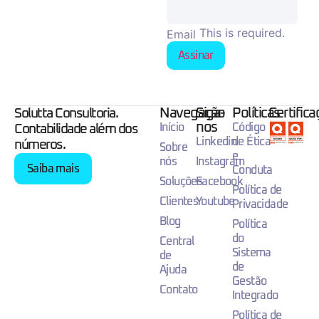
This is required.
Email
Assinar
Navegação
Siga-
Políticas
Certific
Solutta Consultoria.
nos
Início
Código
Contabilidade além dos
Linkedin
de Ética
números.
Sobre
e
nós
Instagram
Saiba mais
Conduta
Soluções
Facebook
Política de
Clientes
Youtube
Privacidade
Blog
Política
do
Central
Sistema
de
de
Ajuda
Gestão
Contato
Integrado
Política de