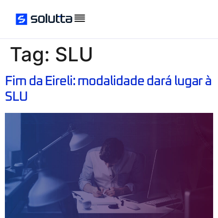
Tag:
SLU
Fim da Eireli: modalidade dará lugar à
SLU