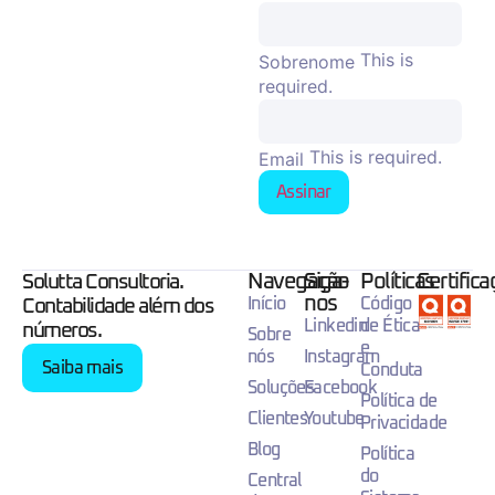
This is
Sobrenome
required.
This is required.
Email
Assinar
Navegação
Siga-
Políticas
Certific
Solutta Consultoria.
nos
Início
Código
Contabilidade além dos
Linkedin
de Ética
números.
Sobre
e
nós
Instagram
Saiba mais
Conduta
Soluções
Facebook
Política de
Clientes
Youtube
Privacidade
Blog
Política
do
Central