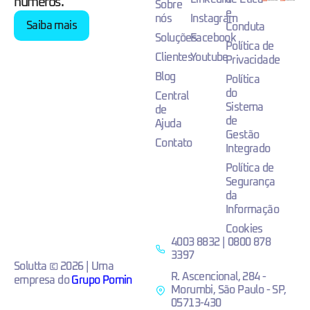
números.
Sobre
e
nós
Instagram
Saiba mais
Conduta
Soluções
Facebook
Política de
Clientes
Youtube
Privacidade
Blog
Política
do
Central
Sistema
de
de
Ajuda
Gestão
Contato
Integrado
Política de
Segurança
da
Informação
Cookies
4003 8832 | 0800 878
3397
Solutta © 2026 | Uma
R. Ascencional, 284 -
empresa do
Grupo Pomin
Morumbi, São Paulo - SP,
05713-430