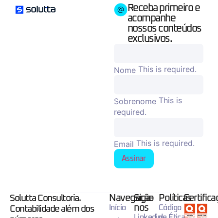
Receba primeiro e
acompanhe
nossos conteúdos
exclusivos.
This is required.
Nome
This is
Sobrenome
required.
This is required.
Email
Assinar
Navegação
Siga-
Políticas
Certific
Solutta Consultoria.
nos
Início
Código
Contabilidade além dos
Linkedin
de Ética