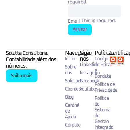
required.
This is required.
Email
Assinar
Navegação
Siga-
Políticas
Certific
Solutta Consultoria.
nos
Início
Código
Contabilidade além dos
Linkedin
de Ética
números.
Sobre
e
nós
Instagram
Saiba mais
Conduta
Soluções
Facebook
Política de
Clientes
Youtube
Privacidade
Blog
Política
do
Central
Sistema
de
de
Ajuda
Gestão
Contato
Integrado