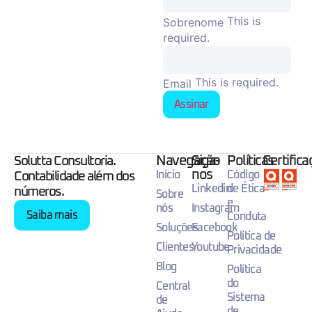
This is
Sobrenome
required.
This is required.
Email
Assinar
Navegação
Siga-
Políticas
Certific
Solutta Consultoria.
nos
Início
Código
Contabilidade além dos
Linkedin
de Ética
números.
Sobre
e
nós
Instagram
Saiba mais
Conduta
Soluções
Facebook
Política de
Clientes
Youtube
Privacidade
Blog
Política
do
Central
Sistema
de
de