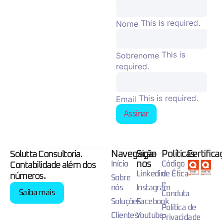
This is required.
Nome
This is
Sobrenome
required.
This is required.
Email
Assinar
Navegação
Siga-
Políticas
Certific
Solutta Consultoria.
nos
Início
Código
Contabilidade além dos
Linkedin
de Ética
números.
Sobre
e
nós
Instagram
Saiba mais
Conduta
Soluções
Facebook
Política de
Clientes
Youtube
Privacidade