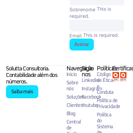
This is
Sobrenome
required.
This is required.
Email
Assinar
Navegação
Siga-
Políticas
Certific
Solutta Consultoria.
nos
Início
Código
Contabilidade além dos
Linkedin
de Ética
números.
Sobre
e
nós
Instagram
Saiba mais
Conduta
Soluções
Facebook
Política de
Clientes
Youtube
Privacidade
Blog
Política
do
Central
Sistema
de
de