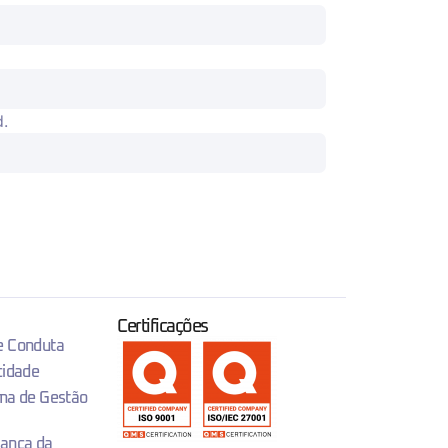
d.
Certificações
 e Conduta
cidade
ema de Gestão
rança da