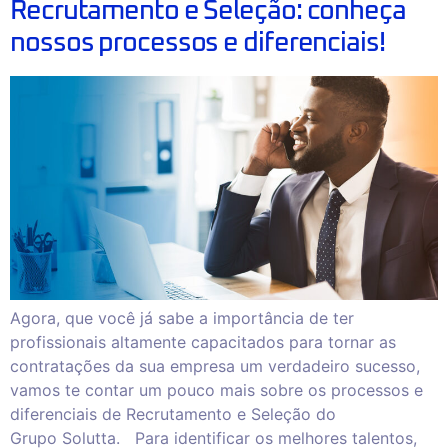
Recrutamento e Seleção: conheça
nossos processos e diferenciais!
Agora, que você já sabe a importância de ter
profissionais altamente capacitados para tornar as
contratações da sua empresa um verdadeiro sucesso,
vamos te contar um pouco mais sobre os processos e
diferenciais de Recrutamento e Seleção do
Grupo Solutta. Para identificar os melhores talentos,