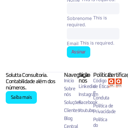
This is
Sobrenome
required.
This is required.
Email
Assinar
Navegação
Siga-
Políticas
Certific
Solutta Consultoria.
nos
Início
Código
Contabilidade além dos
Linkedin
de Ética
números.
Sobre
e
nós
Instagram
Saiba mais
Conduta
Soluções
Facebook
Política de
Clientes
Youtube
Privacidade
Blog
Política
do
Central