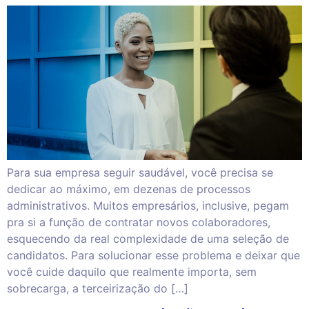
Para sua empresa seguir saudável, você precisa se
dedicar ao máximo, em dezenas de processos
administrativos. Muitos empresários, inclusive, pegam
pra si a função de contratar novos colaboradores,
esquecendo da real complexidade de uma seleção de
candidatos. Para solucionar esse problema e deixar que
você cuide daquilo que realmente importa, sem
sobrecarga, a terceirização do […]