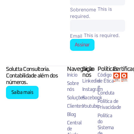
This is
Sobrenome
required.
This is required.
Email
Assinar
Navegação
Siga-
Políticas
Certific
Solutta Consultoria.
nos
Início
Código
Contabilidade além dos
Linkedin
de Ética
números.
Sobre
e
nós
Instagram
Saiba mais
Conduta
Soluções
Facebook
Política de
Clientes
Youtube
Privacidade
Blog
Política
do
Central
Sistema
de
de