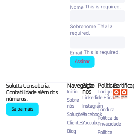
This is required.
Nome
This is
Sobrenome
required.
This is required.
Email
Assinar
Navegação
Siga-
Políticas
Certific
Solutta Consultoria.
nos
Início
Código
Contabilidade além dos
Linkedin
de Ética
números.
Sobre
e
nós
Instagram
Saiba mais
Conduta
Soluções
Facebook
Política de
Clientes
Youtube
Privacidade
Blog
Política