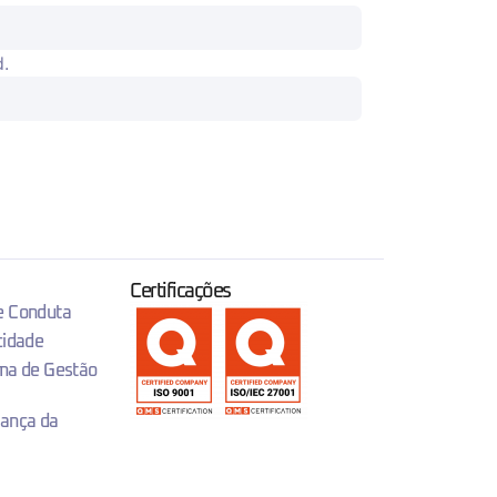
d.
Certificações
 e Conduta
cidade
ema de Gestão
rança da