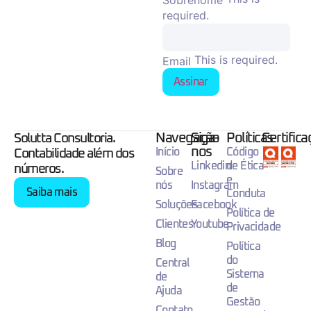
required.
This is required.
Email
Assinar
Navegação
Siga-
Políticas
Certific
Solutta Consultoria.
nos
Início
Código
Contabilidade além dos
Linkedin
de Ética
números.
Sobre
e
nós
Instagram
Saiba mais
Conduta
Soluções
Facebook
Política de
Clientes
Youtube
Privacidade
Blog
Política
do
Central
Sistema
de
de
Ajuda
Gestão
Contato