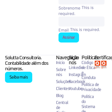
This is
Sobrenome
required.
This is required.
Email
Assinar
Navegação
Siga-
Políticas
Certific
Solutta Consultoria.
nos
Início
Código
Contabilidade além dos
Linkedin
de Ética
números.
Sobre
e
nós
Instagram
Saiba mais
Conduta
Soluções
Facebook
Política de
Clientes
Youtube
Privacidade
Blog
Política
do
Central
Sistema
de
de