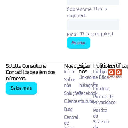
This is
Sobrenome
required.
This is required.
Email
Assinar
Navegação
Siga-
Políticas
Certific
Solutta Consultoria.
nos
Início
Código
Contabilidade além dos
Linkedin
de Ética
números.
Sobre
e
nós
Instagram
Saiba mais
Conduta
Soluções
Facebook
Política de
Clientes
Youtube
Privacidade
Blog
Política
do
Central
Sistema
de
de