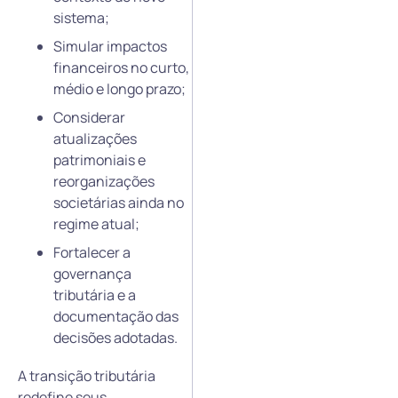
sistema;
Simular impactos
financeiros no curto,
médio e longo prazo;
Considerar
atualizações
patrimoniais e
reorganizações
societárias ainda no
regime atual;
Fortalecer a
governança
tributária e a
documentação das
decisões adotadas.
A transição tributária
redefine seus