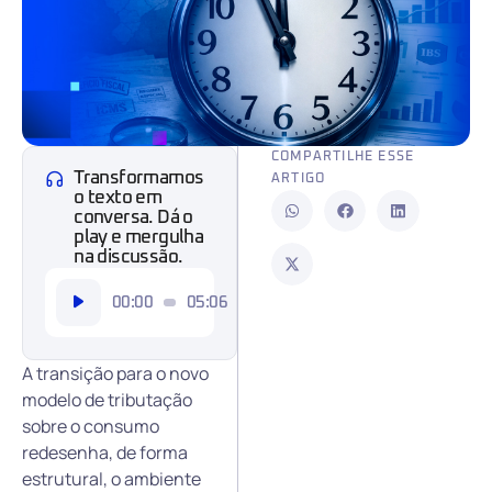
COMPARTILHE ESSE
Transformamos
ARTIGO
o texto em
conversa. Dá o
play e mergulha
na discussão.
Tocador
00:00
05:06
de
áudio
A transição para o novo
modelo de tributação
sobre o consumo
redesenha, de forma
estrutural, o ambiente