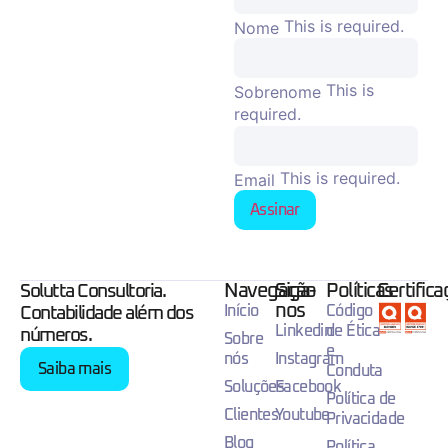
This is required.
Nome
This is
Sobrenome
required.
This is required.
Email
Assinar
Navegação
Siga-
Políticas
Certific
Solutta Consultoria.
nos
Início
Código
Contabilidade além dos
Linkedin
de Ética
números.
Sobre
e
nós
Instagram
Saiba mais
Conduta
Soluções
Facebook
Política de
Clientes
Youtube
Privacidade
Blog
Política