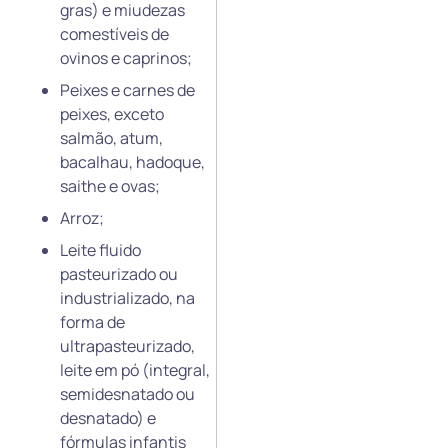
gras) e miudezas
comestíveis de
ovinos e caprinos;
Peixes e carnes de
peixes, exceto
salmão, atum,
bacalhau, hadoque,
saithe e ovas;
Arroz;
Leite fluido
pasteurizado ou
industrializado, na
forma de
ultrapasteurizado,
leite em pó (integral,
semidesnatado ou
desnatado) e
fórmulas infantis