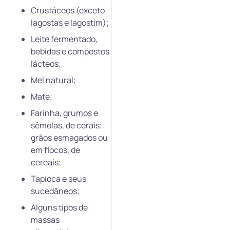
Crustáceos (exceto
lagostas e lagostim);
⁠Leite fermentado,
bebidas e compostos
lácteos;
⁠Mel natural;
⁠Mate;
⁠Farinha, grumos e
sêmolas, de cerais;
grãos esmagados ou
em flocos, de
cereais;
⁠Tapioca e seus
sucedâneos;
⁠Alguns tipos de
massas