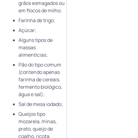
grãos esmagados ou
em flocos de milho;
Farinha de trigo;
Açúcar;
Alguns tipos de
massas
alimentícias;
Pão do tipo comum
(contendo apenas
farinha de cereais,
fermento biológico,
água e sal);
Sal de mesa iodado;
Queijos tipo
mozarela, minas,
prato, queijo de
coalho, ricota,