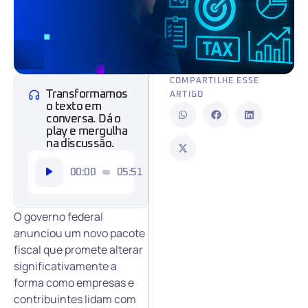
COMPARTILHE ESSE
Transformamos
ARTIGO
o texto em
conversa. Dá o
play e mergulha
na discussão.
Tocador
00:00
05:51
de
áudio
O governo federal
anunciou um novo pacote
fiscal que promete alterar
significativamente a
forma como empresas e
contribuintes lidam com