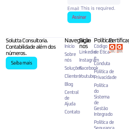
This is required.
Email
Assinar
Navegação
Siga-
Políticas
Certific
Solutta Consultoria.
nos
Início
Código
Contabilidade além dos
Linkedin
de Ética
números.
Sobre
e
nós
Instagram
Saiba mais
Conduta
Soluções
Facebook
Política de
Clientes
Youtube
Privacidade
Blog
Política
do
Central
Sistema
de
de
Ajuda
Gestão
Contato
Integrado
Política de
Segurança