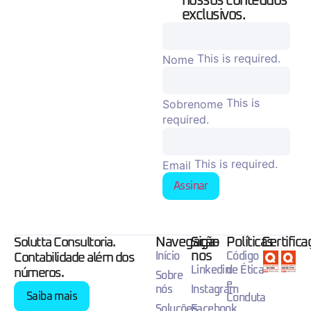
nossos conteúdos
exclusivos.
This is required.
Nome
This is
Sobrenome
required.
This is required.
Email
Assinar
Navegação
Siga-
Políticas
Certific
Solutta Consultoria.
nos
Início
Código
Contabilidade além dos
Linkedin
de Ética
números.
Sobre
e
nós
Instagram
Saiba mais
Conduta
Soluções
Facebook