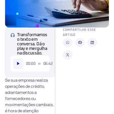
COMPARTILHE ESSE
Transformamos
ARTIGO
o texto em
conversa. Dá o
play e mergulha
na discussão.
Tocador
00:00
06:42
de
áudio
Se sua empresa realiza
operações de crédito,
adiantamentos a
fornecedores ou
movimentações cambiais,
é hora de atenção