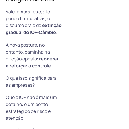
Vale lembrar que, até
pouco tempo atrás, o
discurso era o de
extinção
gradual do IOF-Câmbio
.
A nova postura, no
entanto, caminha na
direção oposta:
reonerar
e reforçar o controle
.
O que isso significa para
as empresas?
Que o IOF não é mais um
detalhe: é um ponto
estratégico de risco e
atenção!