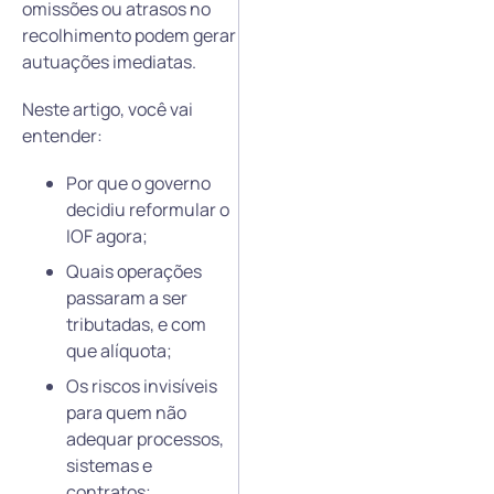
omissões ou atrasos no
recolhimento podem gerar
autuações imediatas.
Neste artigo, você vai
entender:
Por que o governo
decidiu reformular o
IOF agora;
Quais operações
passaram a ser
tributadas, e com
que alíquota;
Os riscos invisíveis
para quem não
adequar processos,
sistemas e
contratos;