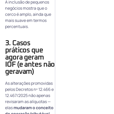
A inclusão de pequenos
negócios mostra que o
cerco é amplo, ainda que
mais suave em termos
percentuais.
3. Casos
práticos que
agora geram
IOF (e antes não
geravam)
As alterações promovidas
pelos Decretos nº 12.466 e
12.467/2025 não apenas
revisaram as alíquotas —
elas
mudaram o conceito
de operação tributável
.