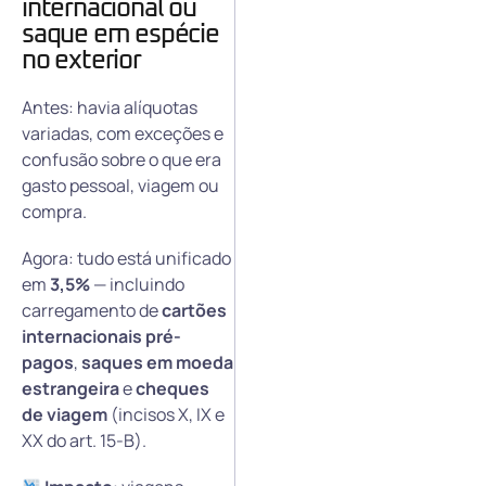
internacional ou
saque em espécie
no exterior
Antes: havia alíquotas
variadas, com exceções e
confusão sobre o que era
gasto pessoal, viagem ou
compra.
Agora: tudo está unificado
em
3,5%
— incluindo
carregamento de
cartões
internacionais pré-
pagos
,
saques em moeda
estrangeira
e
cheques
de viagem
(incisos X, IX e
XX do art. 15-B).