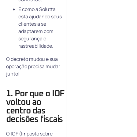
E como a Solutta
está ajudando seus
clientes a se
adaptarem com
segurança e
rastreabilidade.
O decreto mudou e sua
operação precisa mudar
junto!
1. Por que o IOF
voltou ao
centro das
decisões fiscais
O IOF (Imposto sobre