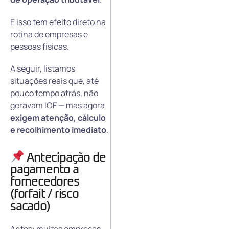
E isso tem efeito direto na
rotina de empresas e
pessoas físicas.
A seguir, listamos
situações reais que, até
pouco tempo atrás, não
geravam IOF — mas agora
exigem atenção, cálculo
e recolhimento imediato
.
Antecipação de
pagamento a
fornecedores
(forfait / risco
sacado)
Antes: muitas empresas