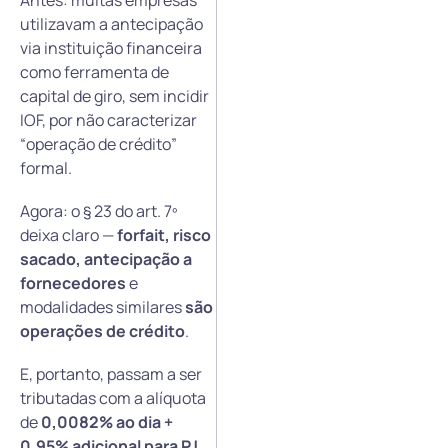
utilizavam a antecipação
via instituição financeira
como ferramenta de
capital de giro, sem incidir
IOF, por não caracterizar
“operação de crédito”
formal.
Agora: o § 23 do art. 7º
deixa claro —
forfait, risco
sacado, antecipação a
fornecedores
e
modalidades similares
são
operações de crédito
.
E, portanto, passam a ser
tributadas com a alíquota
de
0,0082% ao dia +
0,95% adicional para PJ
.