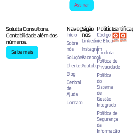
Assinar
Navegação
Siga-
Políticas
Certific
Solutta Consultoria.
nos
Início
Código
Contabilidade além dos
Linkedin
de Ética
números.
Sobre
e
nós
Instagram
Saiba mais
Conduta
Soluções
Facebook
Política de
Clientes
Youtube
Privacidade
Blog
Política
do
Central
Sistema
de
de
Ajuda
Gestão
Contato
Integrado
Política de
Segurança
da
Informação