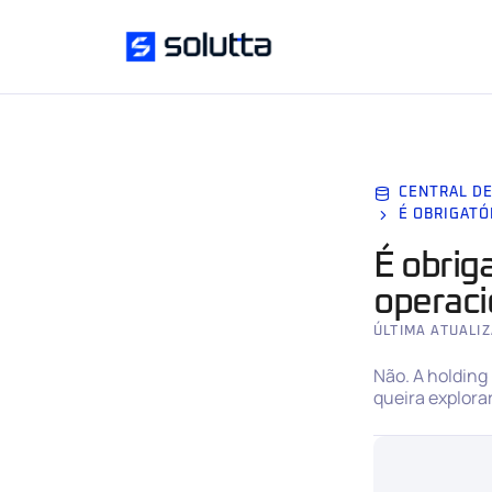
CENTRAL D
É OBRIGATÓ
É obrig
operaci
ÚLTIMA ATUALIZ
Não. A holding
queira explora