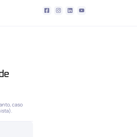
ade
anto, caso
ista).