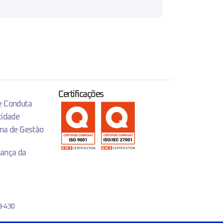
Certificações
 e Conduta
cidade
ema de Gestão
rança da
3-430