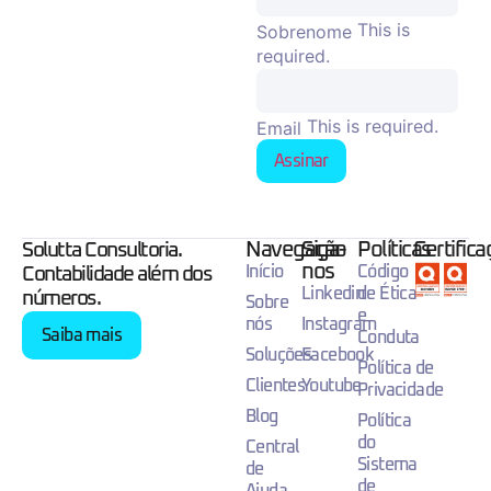
This is
Sobrenome
required.
This is required.
Email
Assinar
Navegação
Siga-
Políticas
Certific
Solutta Consultoria.
nos
Início
Código
Contabilidade além dos
Linkedin
de Ética
números.
Sobre
e
nós
Instagram
Saiba mais
Conduta
Soluções
Facebook
Política de
Clientes
Youtube
Privacidade
Blog
Política
do
Central
Sistema
de
de