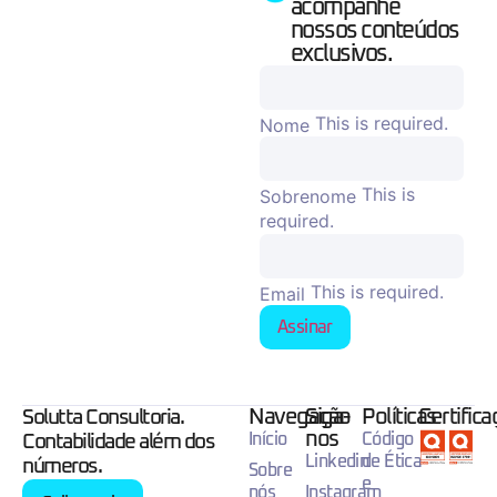
acompanhe
nossos conteúdos
exclusivos.
This is required.
Nome
This is
Sobrenome
required.
This is required.
Email
Assinar
Navegação
Siga-
Políticas
Certific
Solutta Consultoria.
nos
Início
Código
Contabilidade além dos
Linkedin
de Ética
números.
Sobre
e
nós
Instagram