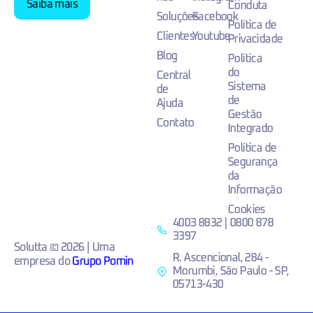
Saiba mais
Conduta
Soluções
Facebook
Política de
Clientes
Youtube
Privacidade
Blog
Política
do
Central
Sistema
de
de
Ajuda
Gestão
Contato
Integrado
Política de
Segurança
da
Informação
Cookies
4003 8832 | 0800 878
3397
Solutta © 2026 | Uma
R. Ascencional, 284 -
empresa do
Grupo Pomin
Morumbi, São Paulo - SP,
05713-430